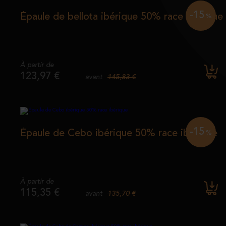
-15
Épaule de bellota ibérique 50% race ibérique
%
À partir de
123,97 €
145,83 €
avant
-15
Épaule de Cebo ibérique 50% race ibérique
%
À partir de
115,35 €
135,70 €
avant