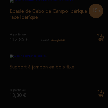
-15
Épaule de Cebo de Campo ibérique 50%
%
race ibérique
À partir de
113,85 €
133,91 €
avant
Support à jambon en bois fixe
À partir de
13,80 €