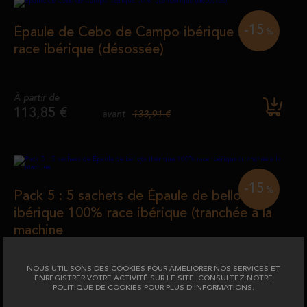
-15
Épaule de Cebo de Campo ibérique 50%
%
race ibérique (désossée)
À partir de
113,85 €
133,91 €
avant
-15
%
Pack 5 : 5 sachets de Épaule de bellota
ibérique 100% race ibérique (tranchée à la
machine
À partir de
NOUS UTILISONS DES COOKIES POUR AMÉLIORER NOS SERVICES ET
46,00 €
54,11 €
avant
ENREGISTRER VOTRE ACTIVITÉ SUR LE SITE. CONSULTEZ NOTRE
POLITIQUE DE COOKIES POUR PLUS D'INFORMATIONS.