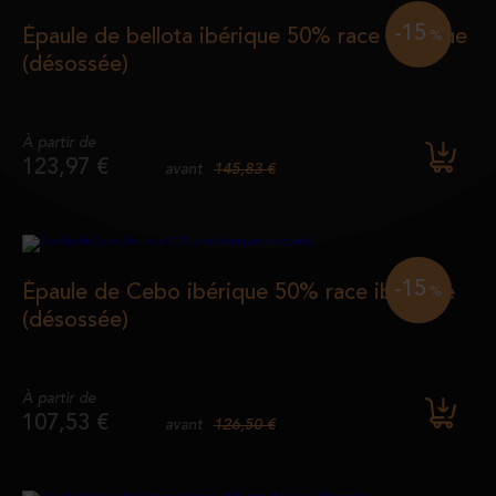
-15
Épaule de bellota ibérique 50% race ibérique
%
(désossée)
À partir de
123,97 €
145,83 €
avant
-15
Épaule de Cebo ibérique 50% race ibérique
%
(désossée)
À partir de
107,53 €
126,50 €
avant