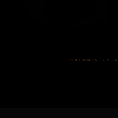
TS CYL
PUENTE ROBLES S.L.
-
C. MORALI