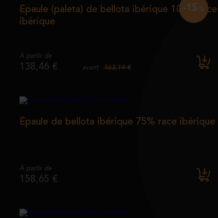
-15
Épaule (paleta) de bellota ibérique 100% race
%
ibérique
À partir de
138,46 €
163,19 €
avant
Épaule de bellota ibérique 75% race ibérique
À partir de
158,65 €