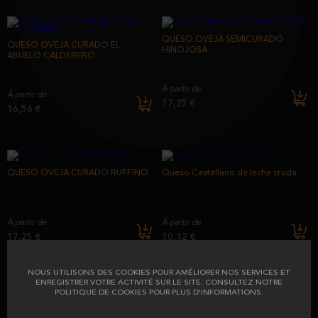
QUESO OVEJA SEMICURADO
QUESO OVEJA CURADO EL
HINOJOSA
ABUELO CALDERERO
À partir de
À partir de
17,25 €
16,56 €
QUESO OVEJA CURADO RUFFINO
Queso Castellano de leche cruda
À partir de
À partir de
17,25 €
10,12 €
NOUS UTILISONS DES COOKIES POUR AMÉLIORER NOS SERVICES ET
ENREGISTRER VOTRE ACTIVITÉ SUR LE SITE. CONSULTEZ NOTRE
POLITIQUE DE COOKIES POUR PLUS D'INFORMATIONS.
FRAIS D'EXPEDITION : VOIR CONDITIONS