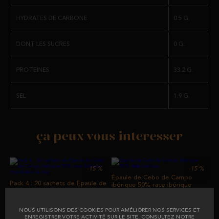
SACHETS INDIVIDUELS DE 100 GR.
HYDRATES DE CARBONE
0.5 G.
IL POSSÈDE LE CERTIFICAT CALICER PI / 0649/15, QUI GARANTIT AU
DONT LES SUCRES
0 G.
CLIENT ET AU CONSOMMATEUR FINAL L'ENGAGEMENT DU TRAVAIL
BIEN FAIT ET LA TRANQUILLITÉ D'ESPRIT D'ACQUÉRIR UN PRODUIT
RESPECTANT LA RÉGLEMENTATION EN VIGUEUR.
PROTEINES
33.2 G.
SEL
1.9 G.
ça peux vous interesser
-15
%
-15
%
Épaule de Cebo de Campo
Pack 4 : 20 sachets de Épaule de
ibérique 50% race ibérique
Cebo de Campo ibérique 50%
race ibérique (tranchée à la mac
NOUS UTILISONS DES COOKIES POUR AMÉLIORER NOS SERVICES ET
À partir de
avant
ENREGISTRER VOTRE ACTIVITÉ SUR LE SITE. CONSULTEZ NOTRE
À partir de
avant