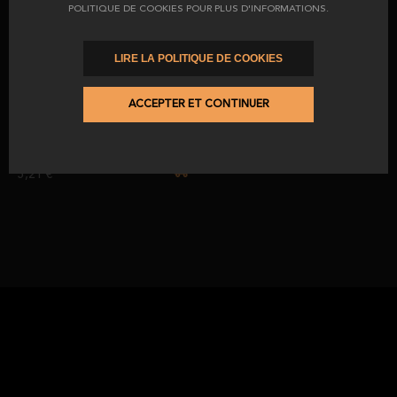
113,85 €
133,91 €
POLITIQUE DE COOKIES POUR PLUS D'INFORMATIONS.
138,00 €
162,35 €
LIRE LA POLITIQUE DE COOKIES
Blister de couteaux et
ACCEPTER ET CONTINUER
d'aiguiseurs
À partir de
5,21 €