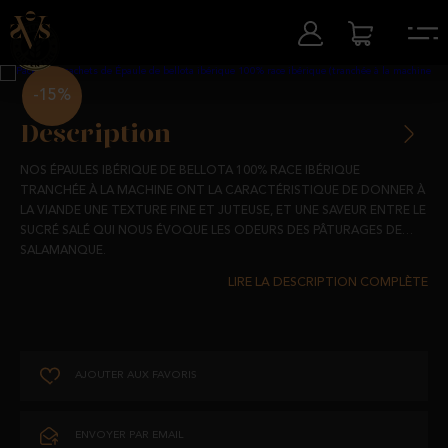
-15%
Description
NOS ÉPAULES IBÉRIQUE DE BELLOTA 100% RACE IBÉRIQUE
TRANCHÉE À LA MACHINE ONT LA CARACTÉRISTIQUE DE DONNER À
LA VIANDE UNE TEXTURE FINE ET JUTEUSE, ET UNE SAVEUR ENTRE LE
SUCRÉ SALÉ QUI NOUS ÉVOQUE LES ODEURS DES PÂTURAGES DE
SALAMANQUE.
ISSU DE PORCS IBÉRIQUES ÉLEVÉS EN LIBERTÉ DANS NOS
PÂTURAGES, ET NOURRIS AVEC DES PRODUITS 100% NATURELS,
ELLES PRÉSENTENT UN AFFINAGE DE 24 MOIS.
UN ACCORD PARFAIT POUR LE QUOTIDIEN QUI CONTIENT LE BON
AJOUTER AUX FAVORIS
NIVEAU DE GRAISSE POUR UNE ALIMENTATION SAINE ET FOURNIT
LES VITAMINES ET MINÉRAUX NÉCESSAIRES POUR FAIRE FACE À
NOTRE DIÈTE MÉDITERRANÉENNE.
ENVOYER PAR EMAIL