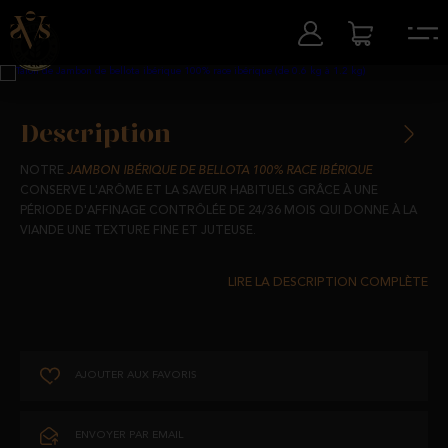
Description
NOTRE
JAMBON IBÉRIQUE DE BELLOTA 100% RACE IBÉRIQUE
CONSERVE L'ARÔME ET LA SAVEUR HABITUELS GRÂCE À UNE
PÉRIODE D'AFFINAGE CONTRÔLÉE DE 24/36 MOIS QUI DONNE À LA
VIANDE UNE TEXTURE FINE ET JUTEUSE.
ISSU DE PORCS IBÉRIQUES ÉLEVÉS EN LIBERTÉ DANS LES PÂTURAGES
DE SALAMANQUE, ET NOURRIS AVEC DES PRODUITS 100% NATURELS,
LEUR AFFINAGE À L'OMBRE DE NOS PÂTURAGES DE SALAMANQUE
OFFRE UNE QUALITÉ ET UNE EXCLUSIVITÉ UNIQUES.
AJOUTER AUX FAVORIS
UN ACCORD PARFAIT POUR LE QUOTIDIEN QUI CONTIENT LE BON
NIVEAU DE GRAISSE POUR UNE ALIMENTATION SAINE ET FOURNIT
LES VITAMINES ET MINÉRAUX NÉCESSAIRES POUR FAIRE FACE À
ENVOYER PAR EMAIL
NOTRE ROUTINE ALIMENTAIRE.