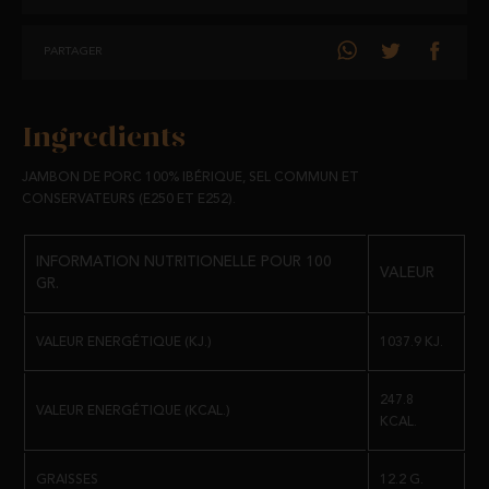
UN PLAISIR POUR LE PALAIS QUI RAVIRA TOUT AMATEUR DE BON
PARTAGER
JAMBON TOUT EN NOUS PROCURANT UNE ALIMENTATION
TOTALEMENT SAINE.
Ingredients
CONSERVATION ET CONSOMMATION :
JAMBON DE PORC 100% IBÉRIQUE, SEL COMMUN ET
PLACEZ-LE DANS UN ENDROIT FRAIS ET SEC, À L'ABRI DES RAYONS
CONSERVATEURS (E250 ET E252).
DIRECTS DU SOLEIL.
A CONSOMMER DE PRÉFÉRENCE AVANT : 24 MOIS.
INFORMATION NUTRITIONELLE POUR 100
VALEUR
GR.
EXPÉDITION
:
VALEUR ENERGÉTIQUE (KJ.)
1037.9 KJ.
EMBALLÉ SOUS VIDE
247.8
POIDS :
VALEUR ENERGÉTIQUE (KCAL.)
KCAL.
PIÈCES ENTRE 0.6 KG ET 1.2 KG.
GRAISSES
12.2 G.