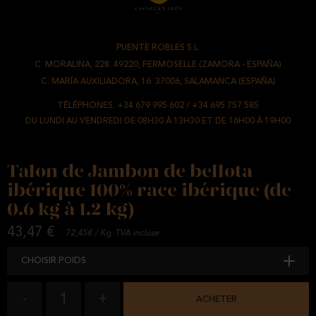
PUENTE ROBLES S.L.
-
C. MORALINA, 228. 49220, FERMOSELLE (ZAMORA - ESPAÑA)
/
C. MARÍA AUXILIADORA, 16. 37006, SALAMANCA (ESPAÑA)
TÉLÉPHONES.
+34 679 995 602
/
+34 695 757 585
DU LUNDI AU VENDREDI DE 08H30 À 13H30 ET DE 16H00 À 19H00
Talon de Jambon de bellota
ibérique 100% race ibérique (de
0.6 kg à 1.2 kg)
43,47 €
72,45€ / Kg. TVA incluse
CHOISIR POIDS
1
-
+
ACHETER