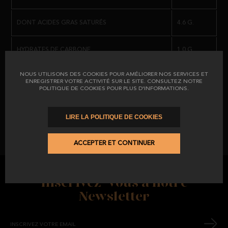
IL POSSÈDE LE
CERTIFICAT CALICER PI / 0649/15
, QUI GARANTIT AU
CLIENT ET AU CONSOMMATEUR FINAL L'ENGAGEMENT DU TRAVAIL
DONT ACIDES GRAS SATURÉS
4.6 G.
BIEN FAIT ET LA TRANQUILLITÉ D'ESPRIT D'ACQUÉRIR UN PRODUIT
RESPECTANT LA RÉGLEMENTATION EN VIGUEUR.
HYDRATES DE CARBONE
1.0 G.
NOUS UTILISONS DES COOKIES POUR AMÉLIORER NOS SERVICES ET
DONT LES SUCRES
5.0 G.
ENREGISTRER VOTRE ACTIVITÉ SUR LE SITE. CONSULTEZ NOTRE
POLITIQUE DE COOKIES POUR PLUS D'INFORMATIONS.
PROTEINES
33.5 G.
LIRE LA POLITIQUE DE COOKIES
SEL
3.6 G.
ACCEPTER ET CONTINUER
Inscrivez-vous à notre
Newsletter